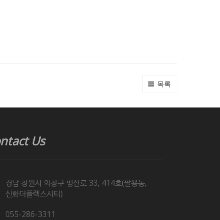
목록
ntact Us
경남 창원시 의창구 평산로 33, 414호(팔용동,
신화더플렉스시티)
055-286-3311